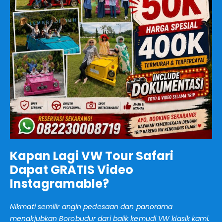
Kapan Lagi VW Tour Safari
Dapat GRATIS Video
Instagramable?
Nikmati semilir angin pedesaan dan panorama
menakjubkan Borobudur dari balik kemudi VW klasik kami.