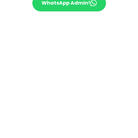
WhatsApp Admin!
Rp
1.250.000
/ vw
One Day Tour
VW Borobudur
Fasilitas:
Durasi 8 jam
6 Wisata Edukasi & 2 Spot Foto
(atau) 2 Objek Wisata, 4 Wisata Edukasi, 1 Spot
Foto
(atau) 3 Objek Wisata, 3 Wisata Edukasi, 1 Spot
Foto
VW Safari & BBM
Driver Berpengalaman