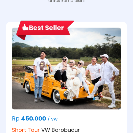
untuk kamu disini
Rp
450.000
/ vw
Short Tour
VW Borobudur